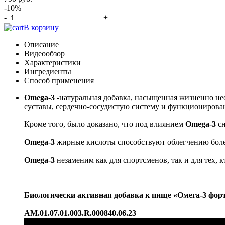
-10%
-
+
В корзину
Описание
Видеообзор
Характеристики
Ингредиенты
Способ применения
Omega-3 -
натуральная добавка, насыщенная жизненно н
суставы, сердечно-сосудистую систему и функционирован
Кроме того, было доказано, что под влиянием
Omega-3
сн
Omega-3
жирные кислоты способствуют облегчению боле
Omega-3
незаменим как для спортсменов, так и для тех, к
Биологически активная добавка к пище «Омега-3 фо
AM.01.07.01.003.R.000840.06.23