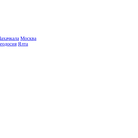
ахачкала
Москва
еодосия
Ялта