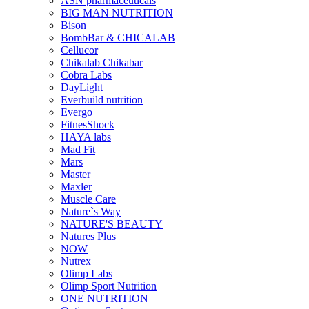
ASN pharmaceuticals
BIG MAN NUTRITION
Bison
BombBar & CHICALAB
Cellucor
Chikalab Chikabar
Cobra Labs
DayLight
Everbuild nutrition
Evergo
FitnesShock
HAYA labs
Mad Fit
Mars
Master
Maxler
Muscle Care
Nature`s Way
NATURE'S BEAUTY
Natures Plus
NOW
Nutrex
Olimp Labs
Olimp Sport Nutrition
ONE NUTRITION