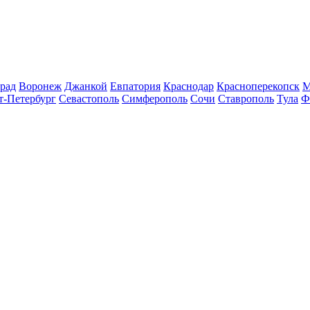
рад
Воронеж
Джанкой
Евпатория
Краснодар
Красноперекопск
М
т-Петербург
Севастополь
Симферополь
Сочи
Ставрополь
Тула
Ф