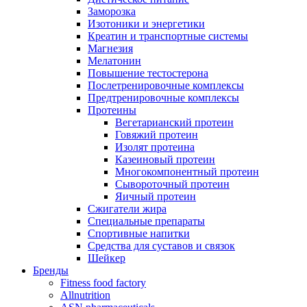
Заморозка
Изотоники и энергетики
Креатин и транспортные системы
Магнезия
Мелатонин
Повышение тестостерона
Послетренировочные комплексы
Предтренировочные комплексы
Протеины
Вегетарианский протеин
Говяжий протеин
Изолят протеина
Казеиновый протеин
Многокомпонентный протеин
Сывороточный протеин
Яичный протеин
Сжигатели жира
Специальные препараты
Спортивные напитки
Средства для суставов и связок
Шейкер
Бренды
Fitness food factory
Allnutrition