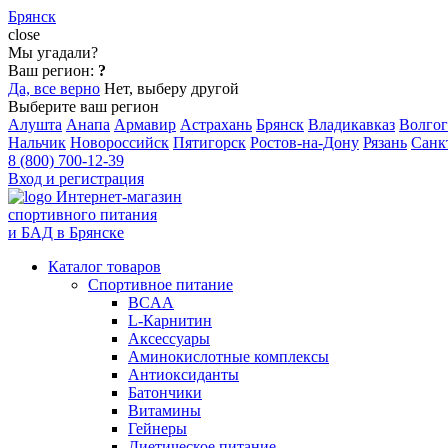
Брянск
close
Мы угадали?
Ваш регион:
?
Да, все верно
Нет, выберу другой
Выберите ваш регион
Алушта
Анапа
Армавир
Астрахань
Брянск
Владикавказ
Волгог
Нальчик
Новороссийск
Пятигорск
Ростов-на-Дону
Рязань
Санк
8 (800) 700-12-39
Вход и регистрация
Интернет-магазин
спортивного питания
и БАД в Брянске
Каталог товаров
Спортивное питание
BCAA
L-Карнитин
Аксессуары
Аминокислотные комплексы
Антиоксиданты
Батончики
Витамины
Гейнеры
Диетическое питание