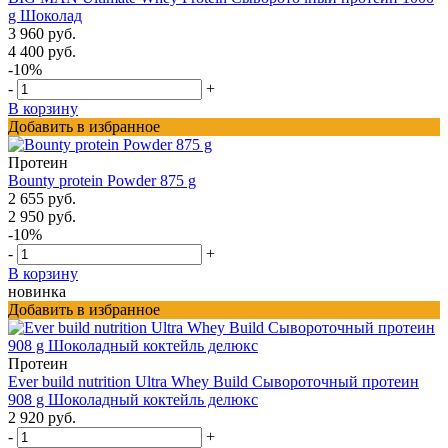
g Шоколад
3 960 руб.
4 400 руб.
-10%
-
+
В корзину
Добавить в избранное
Протеин
Bounty protein Powder 875 g
2 655 руб.
2 950 руб.
-10%
-
+
В корзину
новинка
Добавить в избранное
Протеин
Ever build nutrition Ultra Whey Build Сывороточный протеин
908 g Шоколадный коктейль делюкс
2 920 руб.
-
+