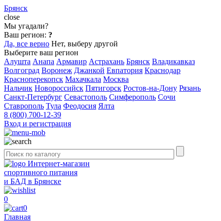
Брянск
close
Мы угадали?
Ваш регион:
?
Да, все верно
Нет, выберу другой
Выберите ваш регион
Алушта
Анапа
Армавир
Астрахань
Брянск
Владикавказ
Волгоград
Воронеж
Джанкой
Евпатория
Краснодар
Красноперекопск
Махачкала
Москва
Нальчик
Новороссийск
Пятигорск
Ростов-на-Дону
Рязань
Санкт-Петербург
Севастополь
Симферополь
Сочи
Ставрополь
Тула
Феодосия
Ялта
8 (800) 700-12-39
Вход и регистрация
Интернет-магазин
спортивного питания
и БАД в Брянске
0
0
Главная