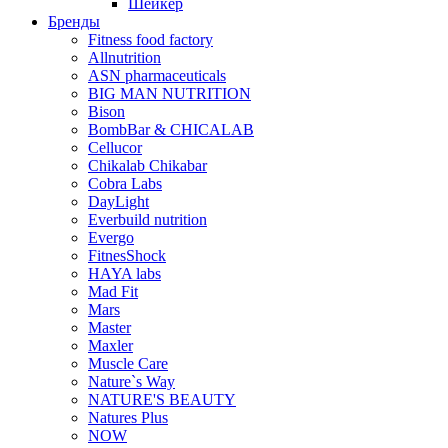
Шейкер
Бренды
Fitness food factory
Allnutrition
ASN pharmaceuticals
BIG MAN NUTRITION
Bison
BombBar & CHICALAB
Cellucor
Chikalab Chikabar
Cobra Labs
DayLight
Everbuild nutrition
Evergo
FitnesShock
HAYA labs
Mad Fit
Mars
Master
Maxler
Muscle Care
Nature`s Way
NATURE'S BEAUTY
Natures Plus
NOW