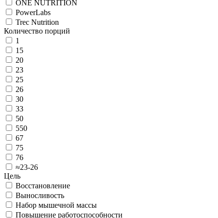
ONE NUTRITION
PowerLabs
Trec Nutrition
Количество порций
1
15
20
23
25
26
30
33
50
550
67
75
76
≈23-26
Цель
Восстановление
Выносливость
Набор мышечной массы
Повышение работоспособности