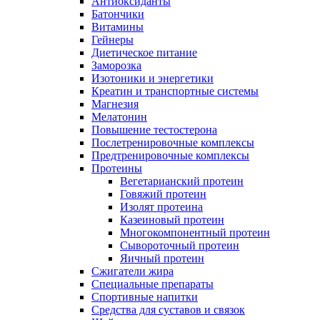
Антиоксиданты
Батончики
Витамины
Гейнеры
Диетическое питание
Заморозка
Изотоники и энергетики
Креатин и транспортные системы
Магнезия
Мелатонин
Повышение тестостерона
Послетренировочные комплексы
Предтренировочные комплексы
Протеины
Вегетарианский протеин
Говяжий протеин
Изолят протеина
Казеиновый протеин
Многокомпонентный протеин
Сывороточный протеин
Яичный протеин
Сжигатели жира
Специальные препараты
Спортивные напитки
Средства для суставов и связок