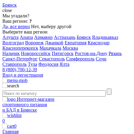
Брянск
close
Мы угадали?
Ваш регион:
?
Да, все верно
Нет, выберу другой
Выберите ваш регион
Алушта
Анапа
Армавир
Астрахань
Брянск
Владикавказ
Волгоград
Воронеж
Джанкой
Евпатория
Краснодар
Красноперекопск
Махачкала
Москва
Нальчик
Новороссийск
Пятигорск
Ростов-на-Дону
Рязань
Санкт-Петербург
Севастополь
Симферополь
Сочи
Ставрополь
Тула
Феодосия
Ялта
8 (800) 700-12-39
Вход и регистрация
Интернет-магазин
спортивного питания
и БАД в Брянске
0
0
Главная