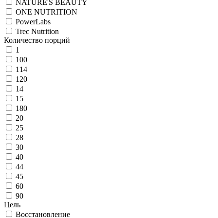
NATURE'S BEAUTY
ONE NUTRITION
PowerLabs
Trec Nutrition
Количество порций
1
100
114
120
14
15
180
20
25
28
30
40
44
45
60
90
Цель
Восстановление