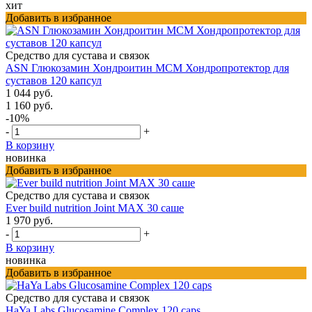
хит
Добавить в избранное
Средство для сустава и связок
ASN Глюкозамин Хондроитин МСМ Хондропротектор для
суставов 120 капсул
1 044 руб.
1 160 руб.
-10%
-
+
В корзину
новинка
Добавить в избранное
Средство для сустава и связок
Ever build nutrition Joint MAX 30 саше
1 970 руб.
-
+
В корзину
новинка
Добавить в избранное
Средство для сустава и связок
HaYa Labs Glucosamine Complex 120 caps