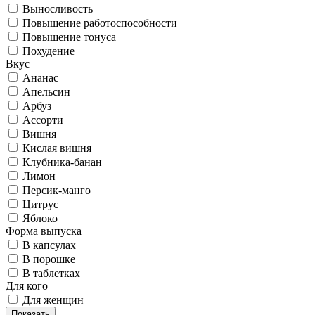
Выносливость
Повышение работоспособности
Повышение тонуса
Похудение
Вкус
Ананас
Апельсин
Арбуз
Ассорти
Вишня
Кислая вишня
Клубника-банан
Лимон
Персик-манго
Цитрус
Яблоко
Форма выпуска
В капсулах
В порошке
В таблетках
Для кого
Для женщин