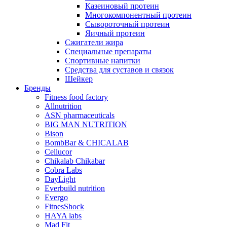
Казеиновый протеин
Многокомпонентный протеин
Сывороточный протеин
Яичный протеин
Сжигатели жира
Специальные препараты
Спортивные напитки
Средства для суставов и связок
Шейкер
Бренды
Fitness food factory
Allnutrition
ASN pharmaceuticals
BIG MAN NUTRITION
Bison
BombBar & CHICALAB
Cellucor
Chikalab Chikabar
Cobra Labs
DayLight
Everbuild nutrition
Evergo
FitnesShock
HAYA labs
Mad Fit