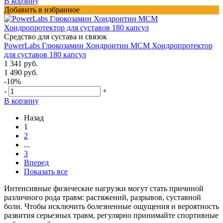
В корзину
Добавить в избранное
Средство для сустава и связок
PowerLabs Глюкозамин Хондроитин МСМ Хондропротектор
для суставов 180 капсул
1 341 руб.
1 490 руб.
-10%
-
+
В корзину
Назад
1
2
...
3
Вперед
Показать все
Интенсивные физические нагрузки могут стать причиной
различного рода травм: растяжений, разрывов, суставной
боли. Чтобы исключить болезненные ощущения и вероятность
развития серьезных травм, регулярно принимайте спортивные