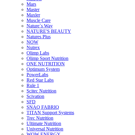
Mars
Master
Maxler
Muscle Care
Nature`s Way
NATURE'S BEAUTY
Natures Plus
NOW
Nutrex
Olimp Labs
Olimp Sport Nutrition
ONE NUTRITION
Optimum System
PowerLabs
Red Star Labs
Rule 1
Scitec Nutrition
Scivation
SFD
SNAQ FABRIQ
TITAN Support Systems
Trec Nutrition
Ultimate Nutrition
Universal Nutrition
WOW ENERGY