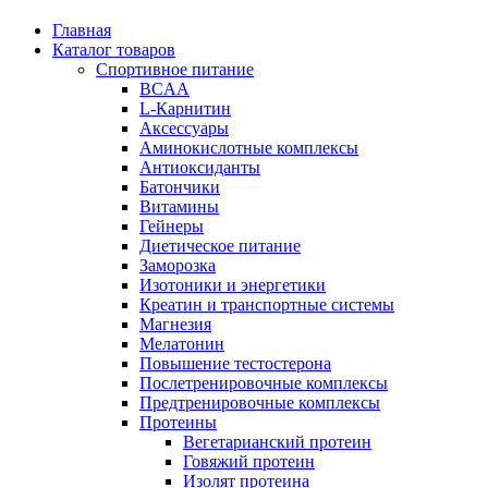
Главная
Каталог товаров
Спортивное питание
BCAA
L-Карнитин
Аксессуары
Аминокислотные комплексы
Антиоксиданты
Батончики
Витамины
Гейнеры
Диетическое питание
Заморозка
Изотоники и энергетики
Креатин и транспортные системы
Магнезия
Мелатонин
Повышение тестостерона
Послетренировочные комплексы
Предтренировочные комплексы
Протеины
Вегетарианский протеин
Говяжий протеин
Изолят протеина