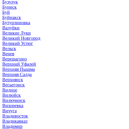
Бузулук
Буинск
Буй
Буйнакск
Бутурлиновка
Валуйки
Великие Луки
Великий Новгород
Великий Устюг
Вельск
Венев
Верещагино
Верхний Уфалей
Верхняя Пышма
Верхняя Салда
Верхоянск
Весьегонск
Видное
Вилюйск
Вилючинск
Вихоревка
Вичуга
Владивосток
Владикавказ
Владимир