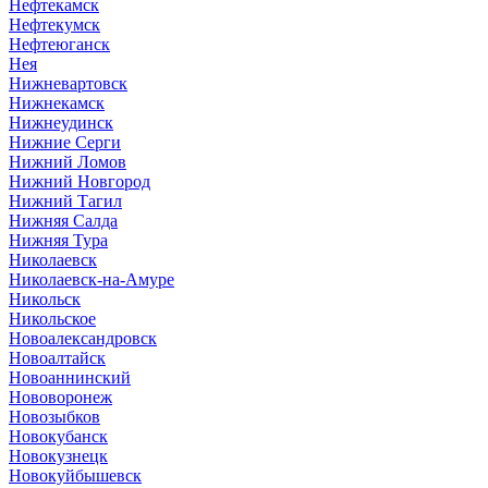
Нефтекамск
Нефтекумск
Нефтеюганск
Нея
Нижневартовск
Нижнекамск
Нижнеудинск
Нижние Серги
Нижний Ломов
Нижний Новгород
Нижний Тагил
Нижняя Салда
Нижняя Тура
Николаевск
Николаевск-на-Амуре
Никольск
Никольское
Новоалександровск
Новоалтайск
Новоаннинский
Нововоронеж
Новозыбков
Новокубанск
Новокузнецк
Новокуйбышевск