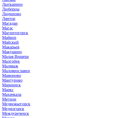
Лыткарино
Люберцы
Людиново
Лянтор
Магадан
Магас
Магнитогорск
Майкоп
Майский
Макарьев
Макушино
Малая Вишера
Малгобек
Малмыж
Малоярославец
Мамоново
Мантурово
Мариинск
Маркс
Махачкала
Мегион
Медвежьегорск
Медногорск
Междуреченск