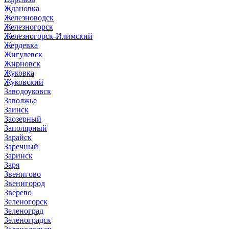
Ждановка
Железноводск
Железногорск
Железногорск-Илимский
Жердевка
Жигулевск
Жирновск
Жуковка
Жуковский
Заводоуковск
Заволжье
Заинск
Заозерный
Заполярный
Зарайск
Заречный
Заринск
Заря
Звенигово
Звенигород
Зверево
Зеленогорск
Зеленоград
Зеленоградск