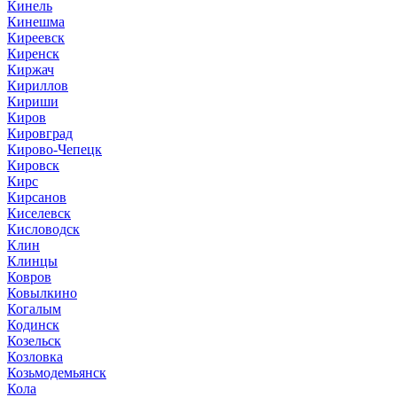
Кинель
Кинешма
Киреевск
Киренск
Киржач
Кириллов
Кириши
Киров
Кировград
Кирово-Чепецк
Кировск
Кирс
Кирсанов
Киселевск
Кисловодск
Клин
Клинцы
Ковров
Ковылкино
Когалым
Кодинск
Козельск
Козловка
Козьмодемьянск
Кола