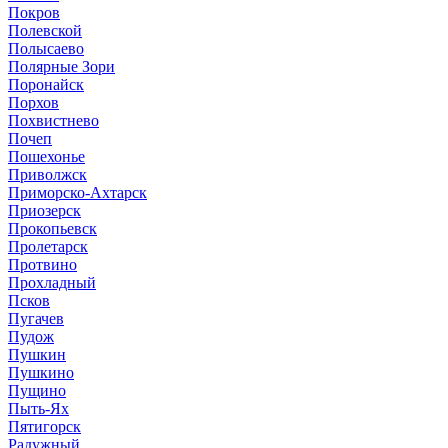
Покров
Полевской
Полысаево
Полярные Зори
Поронайск
Порхов
Похвистнево
Почеп
Пошехонье
Приволжск
Приморско-Ахтарск
Приозерск
Прокопьевск
Пролетарск
Протвино
Прохладный
Псков
Пугачев
Пудож
Пушкин
Пушкино
Пущино
Пыть-Ях
Пятигорск
Радужный