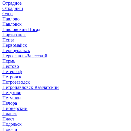
Отрадное
Отрадный
Очер
Павлово
Павловск
Павловский Посад
Партизанск
Пенза
Первомайск
Первоуральск
Переславль-Залесский
Пермь
Пестово
Петергоф
Петровск
Петрозаводск
Петропавловск-Камчатский
Петухово
Петушки
Печора
Пионерский
Плавск
Пласт
Подольск
Покачи