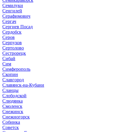
Семикаракорск
Семилуки
Сенгилей
Серафимович
Сергач
Сергиев Посад
Сердобск
Серов
Серпухов
Сертолово
Сестрорецк
Сибай
Сим
Симферополь
Скопин
Славгород
Славянск-на-Кубани
Сланцы
Слободской
Слюдянка
Смоленск
Снежинск
Снежногорск
Собинка
Советск