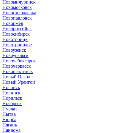
Новомичуринск
Новомосковск
Новониколаевка
Новопавловск
Новоржев
Новороссийск
Новосибирск
Новотроицк
Новотроицкое
Новоузенск
Новоуральск
Новочебоксарск
Новочеркасск
Новошахтинск
Новый Оскол
Новый Уренгой
Ногинск
Нолинск
Норильск
Ноябрьск
Нурлат
Нытва
Нюрба
Нягань
Няндома