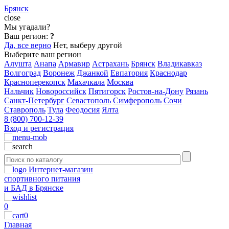
Брянск
close
Мы угадали?
Ваш регион:
?
Да, все верно
Нет, выберу другой
Выберите ваш регион
Алушта
Анапа
Армавир
Астрахань
Брянск
Владикавказ
Волгоград
Воронеж
Джанкой
Евпатория
Краснодар
Красноперекопск
Махачкала
Москва
Нальчик
Новороссийск
Пятигорск
Ростов-на-Дону
Рязань
Санкт-Петербург
Севастополь
Симферополь
Сочи
Ставрополь
Тула
Феодосия
Ялта
8 (800) 700-12-39
Вход и регистрация
Интернет-магазин
спортивного питания
и БАД в Брянске
0
0
Главная