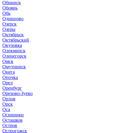
Обнинск
Обоянь
Обь
Одинцово
Озерск
Озеры
Октябрьск
Октябрьский
Окуловка
Олекминск
Оленегорск
Омск
Омутнинск
Онега
Опочка
Орел
Оренбург
Орехово-Зуево
Орлов
Орск
Оса
Осинники
Осташков
Остров
Острогожск