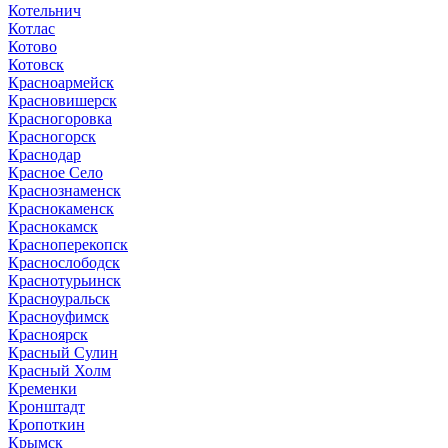
Котельнич
Котлас
Котово
Котовск
Красноармейск
Красновишерск
Красногоровка
Красногорск
Краснодар
Красное Село
Краснознаменск
Краснокаменск
Краснокамск
Красноперекопск
Краснослободск
Краснотурьинск
Красноуральск
Красноуфимск
Красноярск
Красный Сулин
Красный Холм
Кременки
Кронштадт
Кропоткин
Крымск