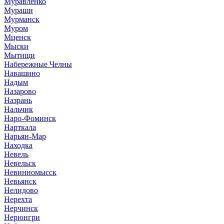
Муравленко
Мураши
Мурманск
Муром
Мценск
Мыски
Мытищи
Набережные Челны
Навашино
Надым
Назарово
Назрань
Нальчик
Наро-Фоминск
Нарткала
Нарьян-Мар
Находка
Невель
Невельск
Невинномысск
Невьянск
Нелидово
Нерехта
Нерчинск
Нерюнгри