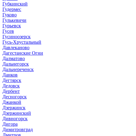
Губкинский
Гудермес
Гуково
Гулькевичи
Гурьевск
Гусев
Гусиноозерск
Гусь-Хрустальный
Давлеканово
Дагестанские Огни
Далматово
Дальнегорск
Дальнереченск
Данков
Дегтярск
Дедовск
Дербент
Десногорск
Джанкой
Дзержинск
Дзержинский
Дивногорск
Дигора
Димитровград
Дмитров