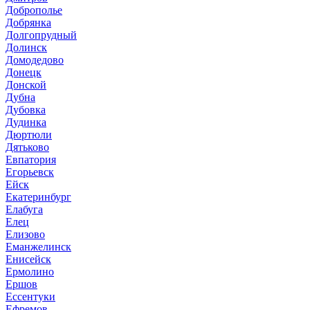
Доброполье
Добрянка
Долгопрудный
Долинск
Домодедово
Донецк
Донской
Дубна
Дубовка
Дудинка
Дюртюли
Дятьково
Евпатория
Егорьевск
Ейск
Екатеринбург
Елабуга
Елец
Елизово
Еманжелинск
Енисейск
Ермолино
Ершов
Ессентуки
Ефремов