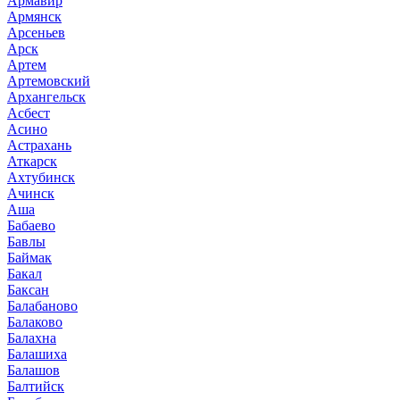
Армавир
Армянск
Арсеньев
Арск
Артем
Артемовский
Архангельск
Асбест
Асино
Астрахань
Аткарск
Ахтубинск
Ачинск
Аша
Бабаево
Бавлы
Баймак
Бакал
Баксан
Балабаново
Балаково
Балахна
Балашиха
Балашов
Балтийск