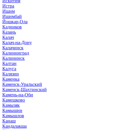
Искитим
Истра
Ишим
Ишимбай
Йошкар-Ола
Кадников
Казань
Калач
Калач-на-Дону
Калачинск
Калининград
Калининск
Калтан
Калуга
Калязин
Каменка
Каменск-Уральский
Каменск-Шахтинский
Камень-на-Оби
Камешково
Камызяк
Камышин
Камышлов
Канаш
Кандалакша