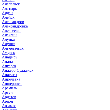
Алапаевск
Алатырь
Алдан
Алейск
Александров
Александровка
Алексеевка
Алексин
Алупка
Алушта
Альметьевск
Амурск
Анадырь
Анапа
Ангарск
Анжеро-Судженск
Апатиты
Апрелевка
Апшеронск
Арамиль
Аргун
Ардатов
Ардон
Арзамас