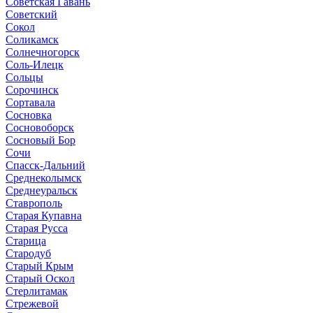
Советская Гавань
Советский
Сокол
Соликамск
Солнечногорск
Соль-Илецк
Сольцы
Сорочинск
Сортавала
Сосновка
Сосновоборск
Сосновый Бор
Сочи
Спасск-Дальний
Среднеколымск
Среднеуральск
Ставрополь
Старая Купавна
Старая Русса
Старица
Стародуб
Старый Крым
Старый Оскол
Стерлитамак
Стрежевой