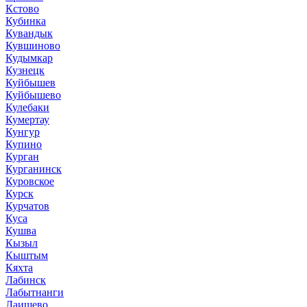
Кстово
Кубинка
Кувандык
Кувшиново
Кудымкар
Кузнецк
Куйбышев
Куйбышево
Кулебаки
Кумертау
Кунгур
Купино
Курган
Курганинск
Куровское
Курск
Курчатов
Куса
Кушва
Кызыл
Кыштым
Кяхта
Лабинск
Лабытнанги
Лаишево