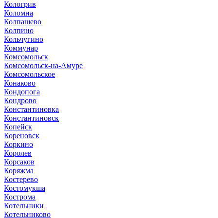
Кологрив
Коломна
Колпашево
Колпино
Кольчугино
Коммунар
Комсомольск
Комсомольск-на-Амуре
Комсомольское
Конаково
Кондопога
Кондрово
Константиновка
Константиновск
Копейск
Кореновск
Коркино
Королев
Корсаков
Коряжма
Костерево
Костомукша
Кострома
Котельники
Котельниково