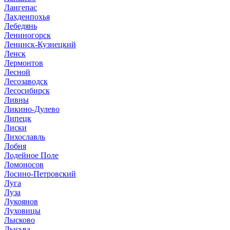
Лангепас
Лахденпохья
Лебедянь
Лениногорск
Ленинск-Кузнецкий
Ленск
Лермонтов
Лесной
Лесозаводск
Лесосибирск
Ливны
Ликино-Дулево
Липецк
Лиски
Лихославль
Лобня
Лодейное Поле
Ломоносов
Лосино-Петровский
Луга
Луза
Лукоянов
Луховицы
Лысково
Лысьва