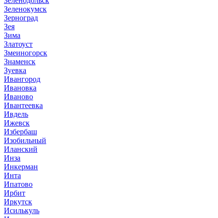
Зеленодольск
Зеленокумск
Зерноград
Зея
Зима
Златоуст
Змеиногорск
Знаменск
Зуевка
Ивангород
Ивановка
Иваново
Ивантеевка
Ивдель
Ижевск
Избербаш
Изобильный
Иланский
Инза
Инкерман
Инта
Ипатово
Ирбит
Иркутск
Исилькуль