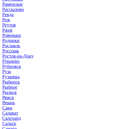
Раменское
Рассказово
Ревда
Реж
Реутов
Ржев
Ровеньки
Родники
Рославль
Россошь
Ростов-на-Дону
Ртищево
Рубцовск
Руза
Рузаевка
Рыбинск
Рыбное
Рыльск
Ряжск
Рязань
Саки
Салават
Салехард
Сальск
Самара