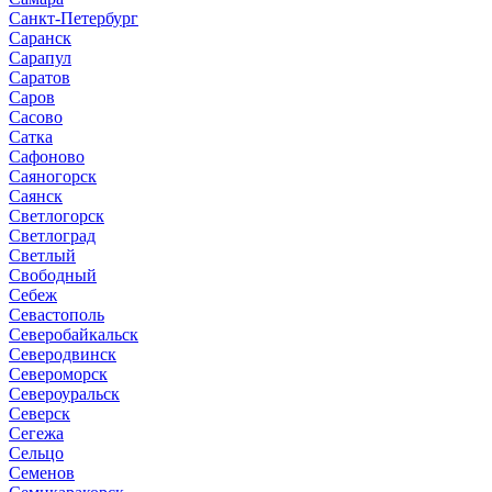
Санкт-Петербург
Саранск
Сарапул
Саратов
Саров
Сасово
Сатка
Сафоново
Саяногорск
Саянск
Светлогорск
Светлоград
Светлый
Свободный
Себеж
Севастополь
Северобайкальск
Северодвинск
Североморск
Североуральск
Северск
Сегежа
Сельцо
Семенов