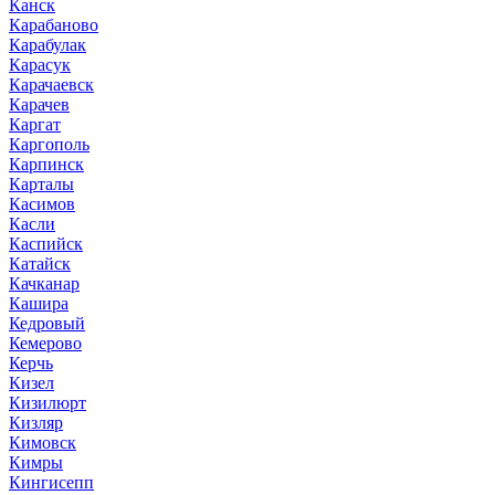
Канск
Карабаново
Карабулак
Карасук
Карачаевск
Карачев
Каргат
Каргополь
Карпинск
Карталы
Касимов
Касли
Каспийск
Катайск
Качканар
Кашира
Кедровый
Кемерово
Керчь
Кизел
Кизилюрт
Кизляр
Кимовск
Кимры
Кингисепп