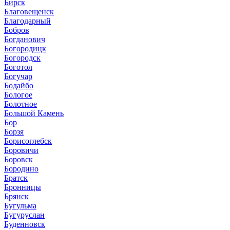
Бирск
Благовещенск
Благодарный
Бобров
Богданович
Богородицк
Богородск
Боготол
Богучар
Бодайбо
Бологое
Болотное
Большой Камень
Бор
Борзя
Борисоглебск
Боровичи
Боровск
Бородино
Братск
Бронницы
Брянск
Бугульма
Бугуруслан
Буденновск