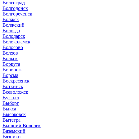
Волгоград
Волгодонск
Волгореченск
Волжск
Волжский
Вологда
Володарск
Волоколамск
Волосово
Волхов
Вольск
Воркута
Воронеж
Ворсма
Воскресенск
Воткинск
Всеволожск
Вуктыл
Выборг
Выкса
Высоковск
Вытегра
Вышний Волочек
Вяземский
Вязники