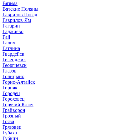
Вязьма
Вятские Поляны
Гаврилов Посад
Гаврилов-Ям
Гагарин
Гаджиево
Гай
Галич
Гатчина
Гвардейск
Геленджик
Георгиевск
Глазов
Голицыно
Горно-Алтайск
Горняк
Городец
Гороховец
Горячий Ключ
Грайворон
Грозный
Грязи
Грязовец
Губаха
Губкин