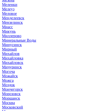
Мезень
Меленки
Мелеуз
Меловое
Менделеевск
Мензелинск
Миасс
Микунь
Миллерово
Минеральные Воды
Минусинск
Мирный
Михайлов
Михайловка
Михайловск
Мичуринск
Могоча
Можайск
Можга
Моздок
Мончегорск
Морозовск
Моршанск
Москва
Московский